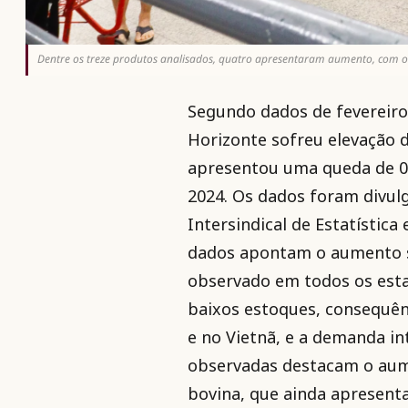
Dentre os treze produtos analisados, quatro apresentaram aumento, com o t
Segundo dados de fevereiro 
Horizonte sofreu elevação d
apresentou uma queda de 0
2024. Os dados foram divu
Intersindical de Estatístic
dados apontam o aumento si
observado em todos os esta
baixos estoques, consequên
e no Vietnã, e a demanda in
observadas destacam o aum
bovina, que ainda apresenta