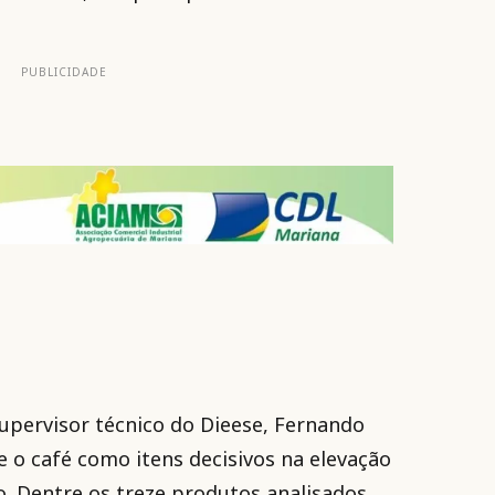
PUBLICIDADE
upervisor técnico do Dieese, Fernando
 o café como itens decisivos na elevação
o. Dentre os treze produtos analisados,