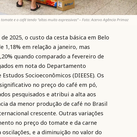
omate e o café tendo “altas muito expressivas” – Foto: Acervo Agência Primaz
de 2025, o custo da cesta básica em Belo
e 1,18% em relação a janeiro, mas
,20% quando comparado a fevereiro de
lgados em nota do Departamento
a e Estudos Socioeconômicos (DIEESE). Os
gnificativo no preço do café em pó,
dos pesquisados e atribui a alta aos
cia da menor produção de café no Brasil
ternacional crescente. Outras variações
ento no preço do tomate e da carne
 oscilações, e a diminuição no valor do